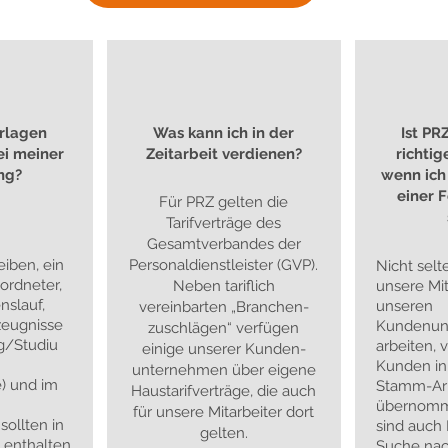
rlagen
Was kann ich in der
Ist PR
ei meiner
Zeitarbeit verdienen?
richtig
ng?
wenn ich
einer 
Für PRZ gelten die
Tarifverträge des
Gesamtverbandes der
iben, ein
Personaldienstleister (GVP).
Nicht sel
ordneter,
Neben tariflich
unsere Mit
nslauf,
unseren
vereinbarten „Branchen-
zeugnisse
Kundenun
zuschlägen“ verfügen
g/Studiu
arbeiten, 
einige unserer Kunden-
Kunden in
unternehmen über eigene
) und im
Stamm-Arb
Haustarifverträge, die auch
übernomm
für unsere Mitarbeiter dort
sollten in
sind auch
gelten.
 enthalten
Suche nac